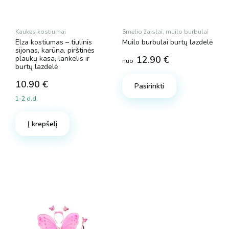
Kaukės kostiumai
Smėlio žaislai, muilo burbulai
Elza kostiumas – tiulinis
Muilo burbulai burtų lazdelė
sijonas, karūna, pirštinės
plaukų kasa, lankelis ir
12.90
€
nuo
burtų lazdelė
This
product
10.90
€
Pasirinkti
has
1-2 d.d.
multiple
variants.
Į krepšelį
The
options
may
be
chosen
on
the
product