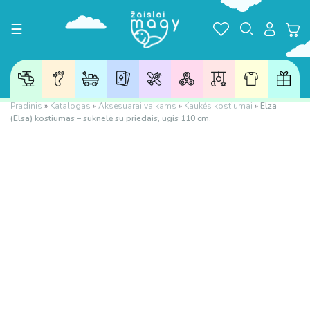
Toggle navigation
☰
Pradinis
»
Katalogas
»
Aksesuarai vaikams
»
Kaukės kostiumai
»
Elza
(Elsa) kostiumas – suknelė su priedais, ūgis 110 cm.