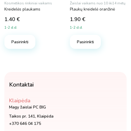
Kosmetikos rinkiniai vaikams
Žaislai vaikams nuo 10 iki14 metų
Kreidelės plaukams
Plaukų kreidelė oranžinė
1.40
€
1.90
€
1-2 d.d.
1-2 d.d.
Pasirinkti
Pasirinkti
Kontaktai
Klaipėda
Magy žaislai PC BIG
Taikos pr. 141, Klaipėda
+370 646 04 175