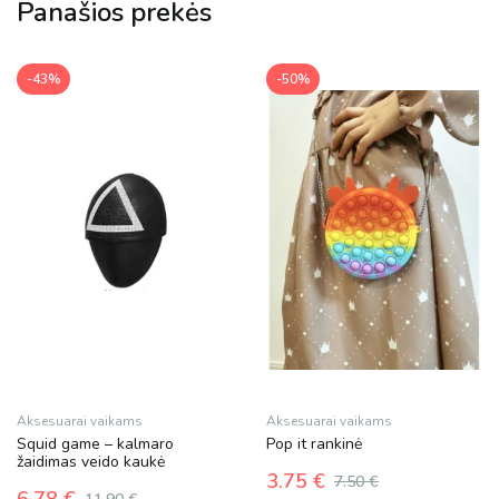
Panašios prekės
options
may
be
-43%
-50%
chosen
on
the
product
page
Aksesuarai vaikams
Aksesuarai vaikams
Squid game – kalmaro
Pop it rankinė
žaidimas veido kaukė
3.75
€
7.50
€
6.78
€