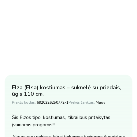
Elza (Elsa) kostiumas – suknelė su priedais,
ūgis 110 cm.
Prekės kodas:
6920226250772-1
Prekės ženklas:
Magy
Šis Elzos tipo kostiumas, tikrai bus pritaikytas
įvairiomis progomis!!!
Aksesuarų rinkinys labai tinkamas įvairioms šventėms