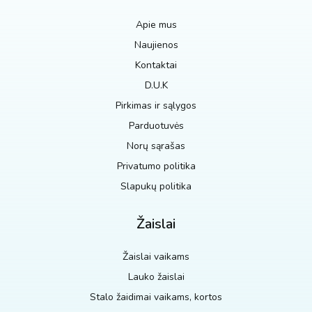
Apie mus
Naujienos
Kontaktai
D.U.K
Pirkimas ir sąlygos
Parduotuvės
Norų sąrašas
Privatumo politika
Slapukų politika
Žaislai
Žaislai vaikams
Lauko žaislai
Stalo žaidimai vaikams, kortos