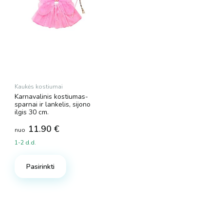
page
Kaukės kostiumai
Karnavalinis kostiumas-
sparnai ir lankelis, sijono
ilgis 30 cm.
11.90
€
nuo
1-2 d.d.
This
product
Pasirinkti
has
multiple
variants.
The