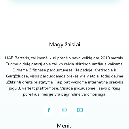
Magy žaislai
UAB Barteris, tai įmonė, kuri pradėjo savo veiklą dar 2010 metais.
Turime didelę patirtį apie tai, ko reikia skirtingo amžiaus vaikams.
Dirbame 3 fizinėse parduotuvese Klaipėdoje, Kretingoje ir
Gargžduose, visos parduodamos prekės yra vietoje, todėl galime
užtikrinti greitą pristatymą. Taip pat vykdome internetinę prekybą
pigu.lt, varle.lt platformose. Visada įsiklausome į savo pirkėjų
poreikius, nes jie yra pagrindinė varomoji jėga.
Meniu