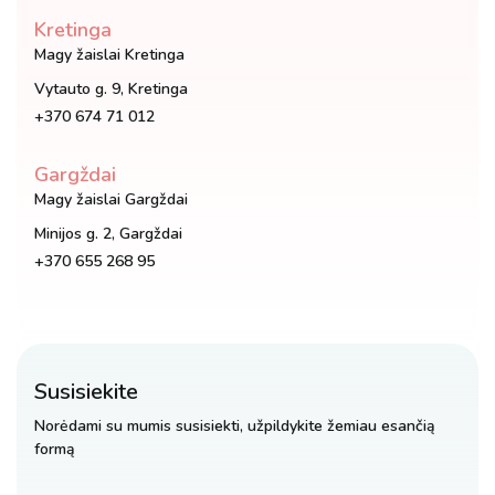
Kretinga
Magy žaislai Kretinga
Vytauto g. 9, Kretinga
+370 674 71 012
Gargždai
Magy žaislai Gargždai
Minijos g. 2, Gargždai
+370 655 268 95
Susisiekite
Norėdami su mumis susisiekti, užpildykite žemiau esančią
formą