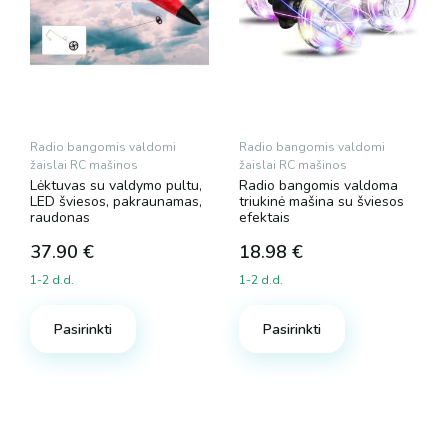
Radio bangomis valdomi
Radio bangomis valdomi
žaislai RC mašinos
žaislai RC mašinos
Lėktuvas su valdymo pultu,
Radio bangomis valdoma
LED šviesos, pakraunamas,
triukinė mašina su šviesos
raudonas
efektais
37.90
€
18.98
€
1-2 d.d.
1-2 d.d.
Pasirinkti
Pasirinkti