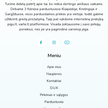
Turime didelę patirtį apie tai, ko reikia skirtingo amžiaus vaikams.
Dirbame 3 fizinėse parduotuvese Klaipėdoje, Kretingoje ir
Gargžduose, visos parduodamos prekės yra vietoje, todėl galime
užtikrinti greitą pristatymą. Taip pat vykdome internetinę prekybą
pigu.lt, varle.lt platformose. Visada įsiklausome į savo pirkėjų
poreikius, nes jie yra pagrindinė varomoji jėga.
Meniu
Apie mus
Naujienos
Kontaktai
D.U.K
Pirkimas ir sąlygos
Parduotuvės