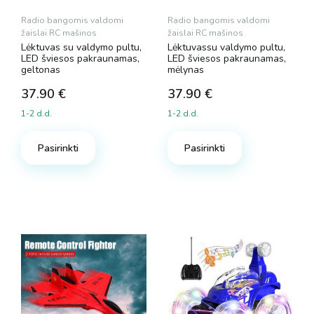
Radio bangomis valdomi
Radio bangomis valdomi
žaislai RC mašinos
žaislai RC mašinos
Lėktuvas su valdymo pultu,
Lėktuvassu valdymo pultu,
LED šviesos pakraunamas,
LED šviesos pakraunamas,
geltonas
mėlynas
37.90
€
37.90
€
1-2 d.d.
1-2 d.d.
Pasirinkti
Pasirinkti