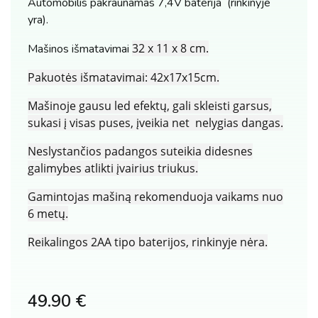
Automobilis pakraunamas 7,4V baterija (rinkinyje
yra).
32 x 11 x 8 cm.
Mašinos išmatavimai
Pakuotės išmatavimai: 42x17x15cm.
Mašinoje gausu led efektų, gali skleisti garsus,
sukasi į visas puses, įveikia net nelygias dangas.
Neslystančios padangos suteikia didesnes
galimybes atlikti įvairius triukus.
Gamintojas mašiną rekomenduoja vaikams nuo
6 metų.
Reikalingos 2AA tipo baterijos, rinkinyje nėra.
49.90
€