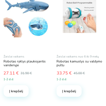
Žaislai vaikams
Žaislai vaikams nuo 6 iki 9 metų
Robotas ryklys plaukiojantis
Robotas kamuolys su valdymo
vandenyje
pultu
27.11
€
33.75
€
31.90
€
45.00
€
Original
Current
Original
Current
1-2 d.d.
1-2 d.d.
price
price
price
price
was:
is:
was:
is:
Į krepšelį
Į krepšelį
31.90 €.
27.11 €.
45.00 €.
33.75 €.