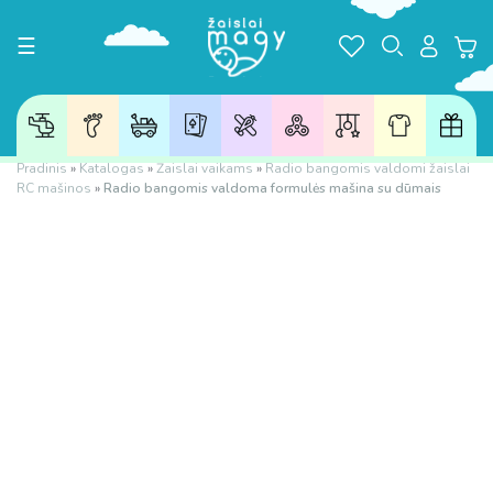
Toggle navigation
☰
Pradinis
»
Katalogas
»
Žaislai vaikams
»
Radio bangomis valdomi žaislai
RC mašinos
»
Radio bangomis valdoma formulės mašina su dūmais