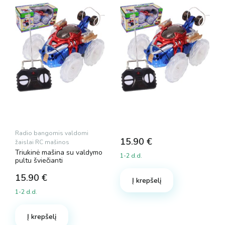
Radio bangomis valdomi
15.90
€
žaislai RC mašinos
Triukinė mašina su valdymo
1-2 d.d.
pultu šviečianti
15.90
€
Į krepšelį
1-2 d.d.
Į krepšelį