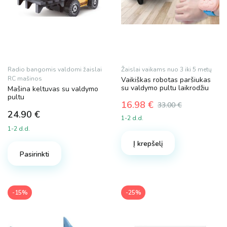
Radio bangomis valdomi žaislai
Žaislai vaikams nuo 3 iki 5 metų
RC mašinos
Vaikiškas robotas paršiukas
su valdymo pultu laikrodžiu
Mašina keltuvas su valdymo
pultu
16.98
€
33.00
€
Original
Current
24.90
€
1-2 d.d.
price
price
1-2 d.d.
was:
is:
Į krepšelį
33.00 €.
16.98 €.
Pasirinkti
-15%
-25%