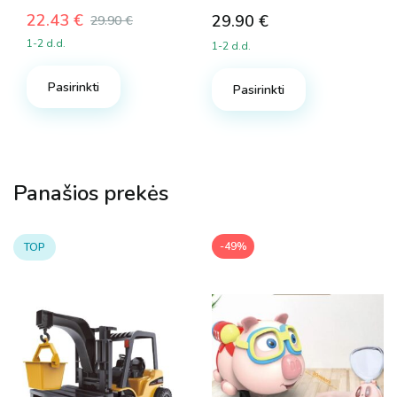
22.43
€
29.90
€
29.90
€
Original
Current
1-2 d.d.
1-2 d.d.
price
price
was:
is:
Pasirinkti
29.90 €.
22.43 €.
Pasirinkti
Panašios prekės
-49%
TOP