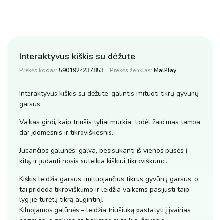
Interaktyvus kiškis su dėžute
Prekės kodas:
5901924237853
Prekės ženklas:
MalPlay
Interaktyvus kiškis su dėžute, galintis imituoti tikrų gyvūnų
garsus.
Vaikas girdi, kaip triušis tyliai murkia, todėl žaidimas tampa
dar įdomesnis ir tikroviškesnis.
Judančios galūnės, galva, besisukanti iš vienos pusės į
kitą, ir judanti nosis suteikia kiškiui tikroviškumo.
Kiškis leidžia garsus, imituojančius tikrus gyvūnų garsus, o
tai prideda tikroviškumo ir leidžia vaikams pasijusti taip,
lyg jie turėtų tikrą augintinį.
Kilnojamos galūnės – leidžia triušiuką pastatyti į įvairias