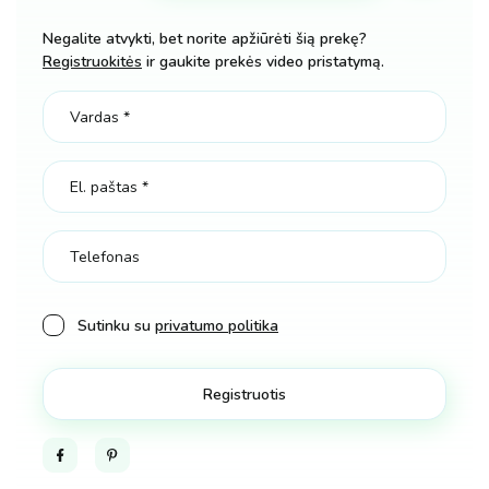
dėžute
Negalite atvykti, bet norite apžiūrėti šią prekę?
kiekis
Registruokitės
ir gaukite prekės video pristatymą.
Sutinku su
privatumo politika
Facebook
Pinterest