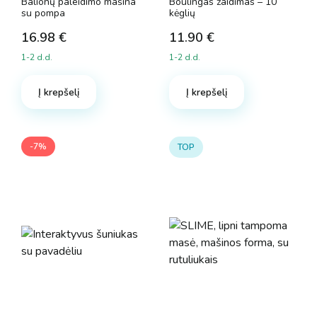
Balionų paleidimo mašina
Boulingas žaidimas – 10
su pompa
kėglių
16.98
€
11.90
€
1-2 d.d.
1-2 d.d.
Į krepšelį
Į krepšelį
-7%
TOP