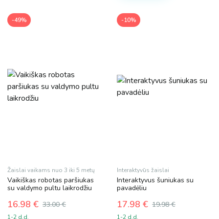
-49%
-10%
Žaislai vaikams nuo 3 iki 5 metų
Interaktyvūs žaislai
Vaikiškas robotas paršiukas
Interaktyvus šuniukas su
su valdymo pultu laikrodžiu
pavadėliu
16.98
€
17.98
€
33.00
€
19.98
€
Original
Current
Original
Current
1-2 d.d.
1-2 d.d.