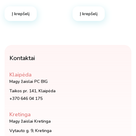
price
price
price
price
was:
is:
was:
is:
Į krepšelį
Į krepšelį
33.00 €.
16.98 €.
19.98 €.
17.98 €.
Kontaktai
Klaipėda
Magy žaislai PC BIG
Taikos pr. 141, Klaipėda
+370 646 04 175
Kretinga
Magy žaislai Kretinga
Vytauto g. 9, Kretinga