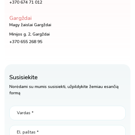
+370 674 71 012
Gargždai
Magy žaislai Gargždai
Minijos g. 2, Gargždai
+370 655 268 95
Susisiekite
Norėdami su mumis susisiekti, užpildykite žemiau esančią
formą