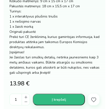
Kiškučio matmenys: 9 cm x 15 cm x 17 cm
Pakuotės matmenys: 18 cm x 15,5 cm x 17 cm
Turinys:
1 x interaktyvus pliušinis triušis
1 x nešiojimo narvas
1 x žaisti morką
Originali pakuotė
Prekė turi CE ženklinimą, kuriuo gamintojas informuoja, kad
produktas atitinka jam taikomus Europos Komisijos
direktyvų reikalavimus.
Įspėjimas!
Jei žaislas turi smulkių detalių, netinka jaunesniems kaip 3
metų amžiaus vaikams. Būkite atsargūs su smulkiomis
detalėmis, kurios gali atsiskirti ar būti nukąstos, nes vaikas
gali užspringti arba įkvėpti!
13.98
€
Interaktyvus
Į krepšelį
kiškis
su