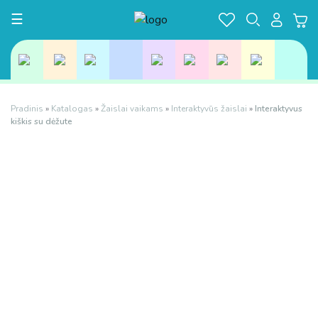
Toggle navigation
☰
Pradinis
»
Katalogas
»
Žaislai vaikams
»
Interaktyvūs žaislai
»
Interaktyvus
kiškis su dėžute