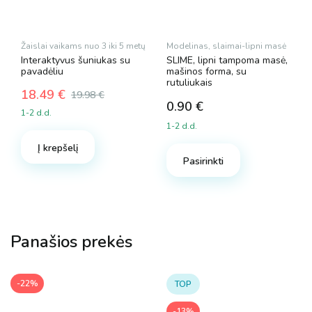
Žaislai vaikams nuo 3 iki 5 metų
Modelinas, slaimai-lipni masė
Interaktyvus šuniukas su
SLIME, lipni tampoma masė,
pavadėliu
mašinos forma, su
rutuliukais
18.49
€
19.98
€
Original
Current
0.90
€
1-2 d.d.
price
price
1-2 d.d.
was:
is:
Į krepšelį
19.98 €.
18.49 €.
Pasirinkti
Panašios prekės
-22%
TOP
-13%