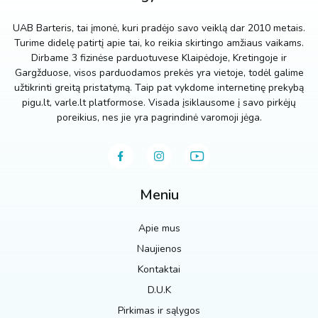
UAB Barteris, tai įmonė, kuri pradėjo savo veiklą dar 2010 metais.
Turime didelę patirtį apie tai, ko reikia skirtingo amžiaus vaikams.
Dirbame 3 fizinėse parduotuvese Klaipėdoje, Kretingoje ir
Gargžduose, visos parduodamos prekės yra vietoje, todėl galime
užtikrinti greitą pristatymą. Taip pat vykdome internetinę prekybą
pigu.lt, varle.lt platformose. Visada įsiklausome į savo pirkėjų
poreikius, nes jie yra pagrindinė varomoji jėga.
Meniu
Apie mus
Naujienos
Kontaktai
D.U.K
Pirkimas ir sąlygos