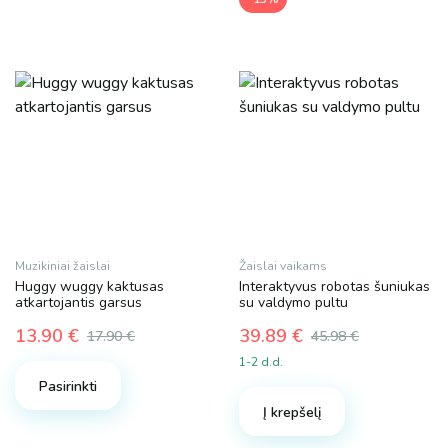
Muzikiniai žaislai
Žaislai vaikams
Huggy wuggy kaktusas
Interaktyvus robotas šuniukas
atkartojantis garsus
su valdymo pultu
13.90
€
39.89
€
17.90
€
45.98
€
Original
Current
Original
Current
1-2 d.d.
price
price
price
price
Pasirinkti
was:
is:
was:
is:
Į krepšelį
17.90 €.
13.90 €.
45.98 €.
39.89 €.