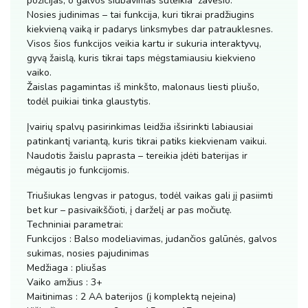
pozicijas, o galvos siūbavimas suteikia žavesio.
Nosies judinimas – tai funkcija, kuri tikrai pradžiugins
kiekvieną vaiką ir padarys linksmybes dar patrauklesnes.
Visos šios funkcijos veikia kartu ir sukuria interaktyvų,
gyvą žaislą, kuris tikrai taps mėgstamiausiu kiekvieno
vaiko.
Žaislas pagamintas iš minkšto, malonaus liesti pliušo,
todėl puikiai tinka glaustytis.
Įvairių spalvų pasirinkimas leidžia išsirinkti labiausiai
patinkantį variantą, kuris tikrai patiks kiekvienam vaikui.
Naudotis žaislu paprasta – tereikia įdėti baterijas ir
mėgautis jo funkcijomis.
Triušiukas lengvas ir patogus, todėl vaikas gali jį pasiimti
bet kur – pasivaikščioti, į darželį ar pas močiutę.
Techniniai parametrai:
Funkcijos : Balso modeliavimas, judančios galūnės, galvos
sukimas, nosies pajudinimas
Medžiaga : pliušas
Vaiko amžius : 3+
Maitinimas : 2 AA baterijos (į komplektą neįeina)