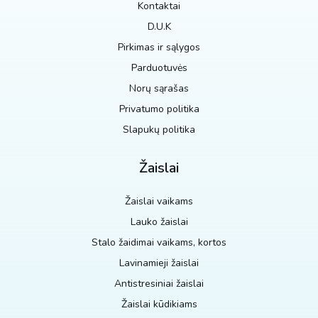
Kontaktai
D.U.K
Pirkimas ir sąlygos
Parduotuvės
Norų sąrašas
Privatumo politika
Slapukų politika
Žaislai
Žaislai vaikams
Lauko žaislai
Stalo žaidimai vaikams, kortos
Lavinamieji žaislai
Antistresiniai žaislai
Žaislai kūdikiams