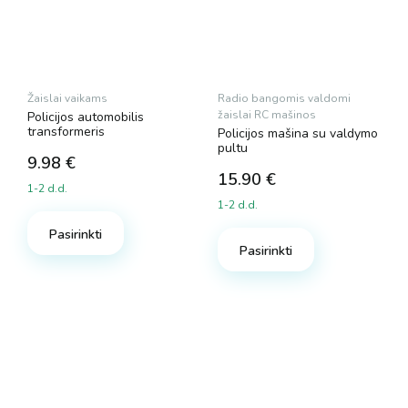
Žaislai vaikams
Radio bangomis valdomi
žaislai RC mašinos
Policijos automobilis
transformeris
Policijos mašina su valdymo
pultu
9.98
€
15.90
€
1-2 d.d.
1-2 d.d.
Pasirinkti
Pasirinkti