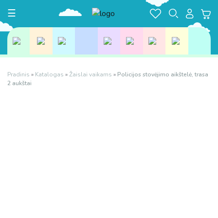
Toggle navigation
☰
Pradinis
»
Katalogas
»
Žaislai vaikams
»
Policijos stovėjimo aikštelė, trasa
2 aukštai