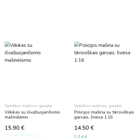
Vaikiškos mašinos, garažai
Vaikiškos mašinos, garažai
Vilkikas su išvažiuojančiomis
Policijos mašina su tikroviškais
mašinėlėmis
garsais, šviesa 1:16
15.90
€
14.50
€
1-2 d.d.