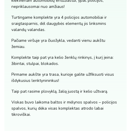
kiekvienam automobilių entuziastui, ypač policijos,
nepriklausomai nuo amžiaus!
Turtingame komplekte yra 4 policijos automobiliai ir
sraigtasparnis, dėl daugybės elementų jis linksmins
valandų valandas.
Pačiame viršuje yra čiuožykla, vedanti vienu aukštu
žemiau.
Komplekte taip pat yra kelio ženklų rinkinys, į kurį įeina:
žibintai, stulpai, blokados.
Pirmame aukšte yra trasa, kurioje galite užfiksuoti visus
išdykusius lenktynininkus!
Taip pat rasime plovyklą, žalią juostą ir kelio užtvarą.
Viskas buvo laikoma baltos ir mėlynos spalvos – policijos
spalvos, kurių dėka visas komplektas atrodo labai
tikroviškai.