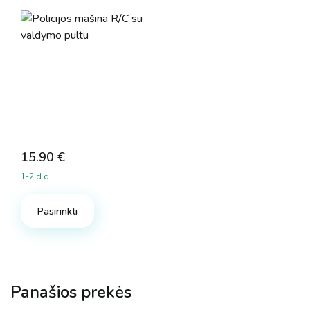
15.90
€
1-2 d.d.
Pasirinkti
Panašios prekės