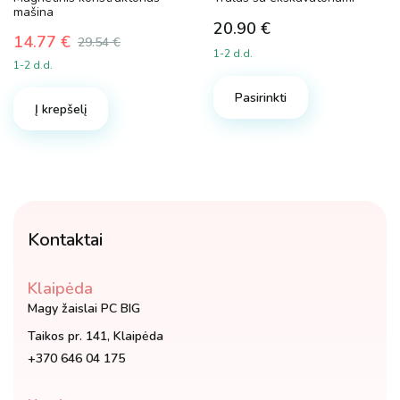
mašina
20.90
€
14.77
€
29.54
€
Original
Current
1-2 d.d.
1-2 d.d.
price
price
was:
is:
Pasirinkti
Į krepšelį
29.54 €.
14.77 €.
Kontaktai
Klaipėda
Magy žaislai PC BIG
Taikos pr. 141, Klaipėda
+370 646 04 175