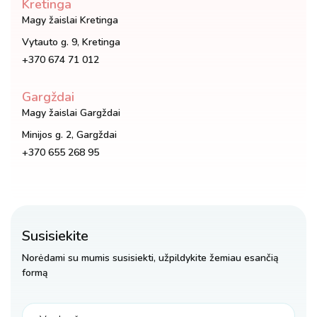
Kretinga
Magy žaislai Kretinga
Vytauto g. 9, Kretinga
+370 674 71 012
Gargždai
Magy žaislai Gargždai
Minijos g. 2, Gargždai
+370 655 268 95
Susisiekite
Norėdami su mumis susisiekti, užpildykite žemiau esančią
formą