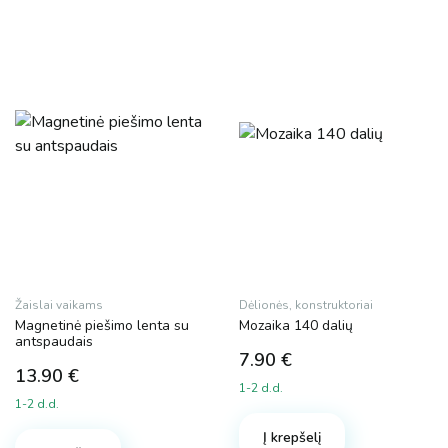
Žaislai vaikams
Dėlionės, konstruktoriai
Magnetinė piešimo lenta su
Mozaika 140 dalių
antspaudais
7.90
€
13.90
€
1-2 d.d.
1-2 d.d.
Į krepšelį