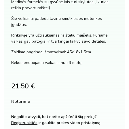
Medinės formelės su gyvūnėliais turi skylutes, į kurias
reikia praverti raištelį.
Šie veiksmai padeda lavinti smulkiosios motorikos
įgūdžius.
Rinkinyje yra užtraukiamas raišteliu maišelis, kuriame
vaikas gali patogiai ir tvarkingai laikyti savo detalės.
Žaidimo pagrindo išmatavimai: 45x18x1,5cm
Rekomenduojama vaikams nuo 3 metų.
21.50
€
Neturime
Negalite atvykti, bet norite apžiūrėti šią prekę?
Registruokitės
ir gaukite prekės video pristatymą.