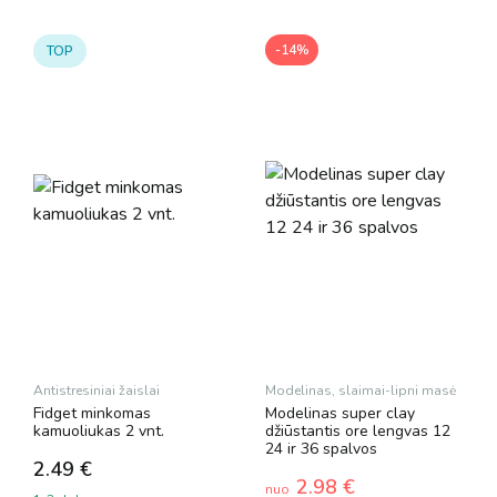
-14%
TOP
Antistresiniai žaislai
Modelinas, slaimai-lipni masė
Fidget minkomas
Modelinas super clay
kamuoliukas 2 vnt.
džiūstantis ore lengvas 12
24 ir 36 spalvos
2.49
€
2.98
€
nuo