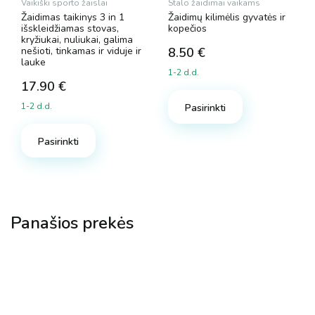
Vaikiški sporto žaislai
Stalo žaidimai vaikams
Žaidimas taikinys 3 in 1
Žaidimų kilimėlis gyvatės ir
išskleidžiamas stovas,
kopečios
kryžiukai, nuliukai, galima
nešioti, tinkamas ir viduje ir
8.50
€
lauke
1-2 d.d.
17.90
€
1-2 d.d.
Pasirinkti
Pasirinkti
Panašios prekės