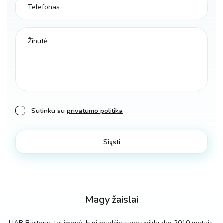
Sutinku su
privatumo politika
Magy žaislai
UAB Barteris, tai įmonė, kuri pradėjo savo veiklą dar 2010 metais.