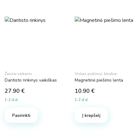
Žaislai vaikams
Viskas piešimui, kūrybai
Dantisto rinkinys vaikiškas
Magnetinė piešimo lenta
27.90
€
10.90
€
1-2 d.d.
1-2 d.d.
Pasirinkti
Į krepšelį