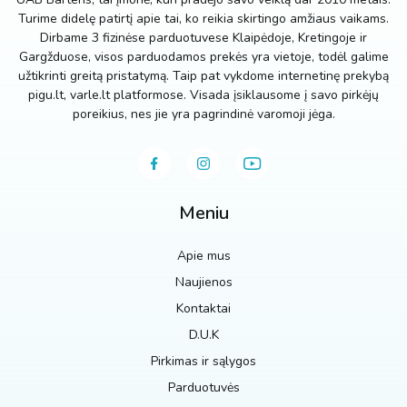
Turime didelę patirtį apie tai, ko reikia skirtingo amžiaus vaikams.
Dirbame 3 fizinėse parduotuvese Klaipėdoje, Kretingoje ir
Gargžduose, visos parduodamos prekės yra vietoje, todėl galime
užtikrinti greitą pristatymą. Taip pat vykdome internetinę prekybą
pigu.lt, varle.lt platformose. Visada įsiklausome į savo pirkėjų
poreikius, nes jie yra pagrindinė varomoji jėga.
Meniu
Apie mus
Naujienos
Kontaktai
D.U.K
Pirkimas ir sąlygos
Parduotuvės