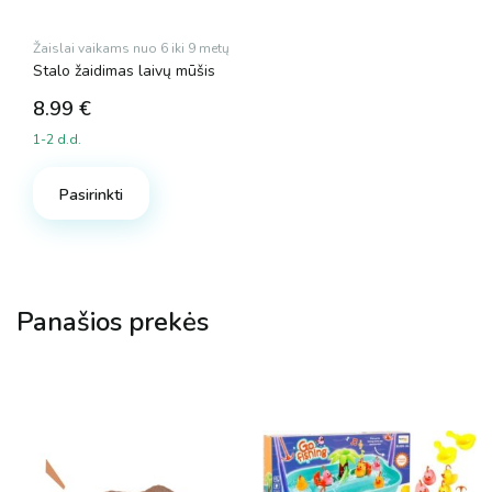
Žaislai vaikams nuo 6 iki 9 metų
Stalo žaidimas laivų mūšis
8.99
€
1-2 d.d.
Pasirinkti
Panašios prekės