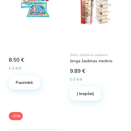
Stalo žaidimai vaikams
8.50
€
Jenga žaidimas medinis
1-2 d.d.
9.89
€
1-2 d.d.
Pasirinkti
Į krepšelį
-35%