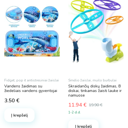
Fidget, pop it antistresiniai žaislai
Smėlio žaislai, muilo burbulai
Vandens žaidimas su
Skraidančių diskų žaidimas, 8
žiedeliais vandens gyventojai
diskai, tinkamas žaisti lauke ir
namuose
3.50
€
11.94
€
19.90
€
Original
Current
1-2 d.d.
price
price
Į krepšelį
was:
is:
Į krepšelį
19.90 €.
11.94 €.