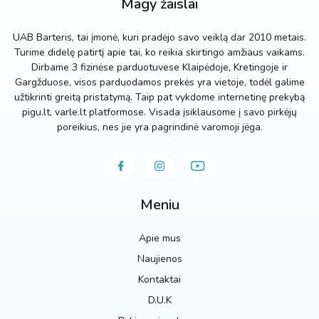
Magy žaislai
UAB Barteris, tai įmonė, kuri pradėjo savo veiklą dar 2010 metais.
Turime didelę patirtį apie tai, ko reikia skirtingo amžiaus vaikams.
Dirbame 3 fizinėse parduotuvese Klaipėdoje, Kretingoje ir
Gargžduose, visos parduodamos prekės yra vietoje, todėl galime
užtikrinti greitą pristatymą. Taip pat vykdome internetinę prekybą
pigu.lt, varle.lt platformose. Visada įsiklausome į savo pirkėjų
poreikius, nes jie yra pagrindinė varomoji jėga.
Meniu
Apie mus
Naujienos
Kontaktai
D.U.K