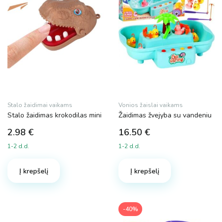
Stalo žaidimai vaikams
Vonios žaislai vaikams
Stalo žaidimas krokodilas mini
Žaidimas žvejyba su vandeniu
2.98
€
16.50
€
1-2 d.d.
1-2 d.d.
Į krepšelį
Į krepšelį
-40%