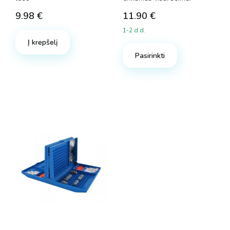
9.98
€
11.90
€
1-2 d.d.
Į krepšelį
Pasirinkti