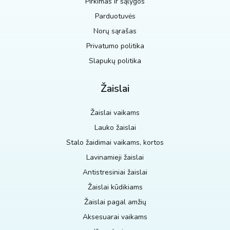
Pirkimas ir sąlygos
Parduotuvės
Norų sąrašas
Privatumo politika
Slapukų politika
Žaislai
Žaislai vaikams
Lauko žaislai
Stalo žaidimai vaikams, kortos
Lavinamieji žaislai
Antistresiniai žaislai
Žaislai kūdikiams
Žaislai pagal amžių
Aksesuarai vaikams