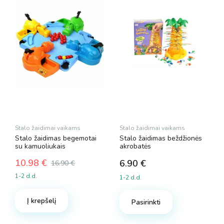
Stalo žaidimai vaikams
Stalo žaidimai vaikams
Stalo žaidimas begemotai
Stalo žaidimas beždžionės
su kamuoliukais
akrobatės
10.98
€
6.90
€
16.90
€
Original
Current
1-2 d.d.
1-2 d.d.
price
price
was:
is:
Į krepšelį
16.90 €.
10.98 €.
Pasirinkti