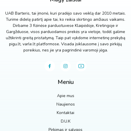
UAB Barteris, tai įmonė, kuri pradėjo savo veiklą dar 2010 metais.
Turime didelę patirtį apie tai, ko reikia skirtingo amžiaus vaikams.
Dirbame 3 fizinėse parduotuvese Klaipėdoje, Kretingoje ir
Gargžduose, visos parduodamos prekės yra vietoje, todėl galime
užtikrinti greitą pristatymą. Taip pat vykdome internetinę prekybą
pigu.lt, varle.lt platformose. Visada įsiklausome į savo pirkėjų
poreikius, nes jie yra pagrindinė varomoji jėga.
Meniu
Apie mus
Naujienos
Kontaktai
D.U.K
Pirkimas ir sąlygos