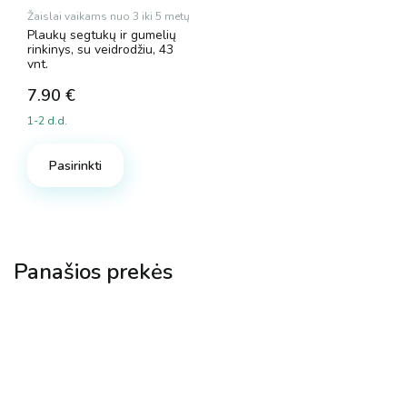
Žaislai vaikams nuo 3 iki 5 metų
Plaukų segtukų ir gumelių
rinkinys, su veidrodžiu, 43
vnt.
7.90
€
1-2 d.d.
Pasirinkti
Panašios prekės