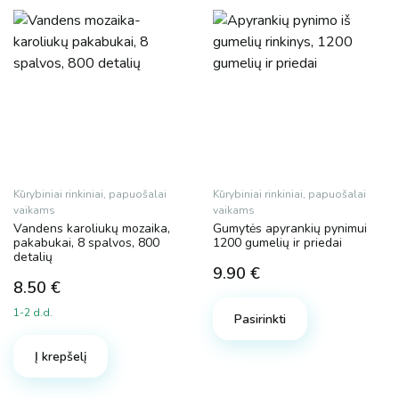
Kūrybiniai rinkiniai, papuošalai
Kūrybiniai rinkiniai, papuošalai
vaikams
vaikams
Vandens karoliukų mozaika,
Gumytės apyrankių pynimui
pakabukai, 8 spalvos, 800
1200 gumelių ir priedai
detalių
9.90
€
8.50
€
1-2 d.d.
Pasirinkti
Į krepšelį