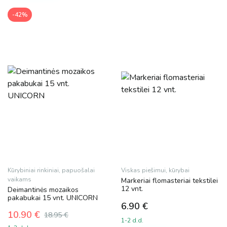
-42%
Kūrybiniai rinkiniai, papuošalai
Viskas piešimui, kūrybai
vaikams
Markeriai flomasteriai tekstilei
12 vnt.
Deimantinės mozaikos
pakabukai 15 vnt. UNICORN
6.90
€
10.90
€
18.95
€
1-2 d.d.
Original
Current