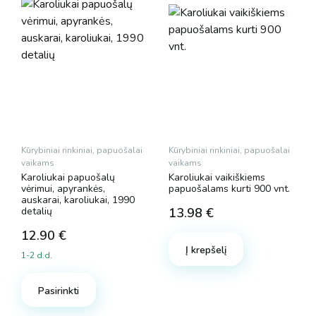
Kūrybiniai rinkiniai, papuošalai
Kūrybiniai rinkiniai, papuošalai
vaikams
vaikams
Karoliukai papuošalų
Karoliukai vaikiškiems
vėrimui, apyrankės,
papuošalams kurti 900 vnt.
auskarai, karoliukai, 1990
detalių
13.98
€
12.90
€
Į krepšelį
1-2 d.d.
Pasirinkti