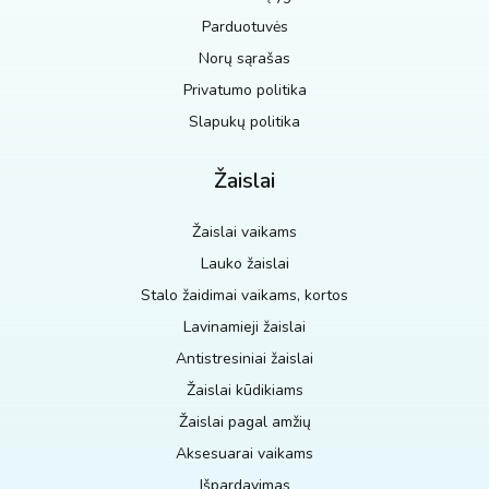
Parduotuvės
Norų sąrašas
Privatumo politika
Slapukų politika
Žaislai
Žaislai vaikams
Lauko žaislai
Stalo žaidimai vaikams, kortos
Lavinamieji žaislai
Antistresiniai žaislai
Žaislai kūdikiams
Žaislai pagal amžių
Aksesuarai vaikams
Išpardavimas