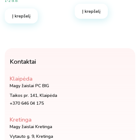
1-2 d.d.
price
price
was:
is:
Į krepšelį
Į krepšelį
18.95 €.
10.90 €.
Kontaktai
Klaipėda
Magy žaislai PC BIG
Taikos pr. 141, Klaipėda
+370 646 04 175
Kretinga
Magy žaislai Kretinga
Vytauto g. 9, Kretinga