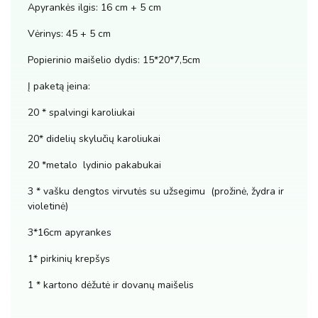
Apyrankės ilgis: 16 cm + 5 cm
Vėrinys: 45 + 5 cm
Popierinio maišelio dydis: 15*20*7,5cm
Į paketą įeina:
20 * spalvingi karoliukai
20* didelių skylučių karoliukai
20 *metalo lydinio pakabukai
3 * vašku dengtos virvutės su užsegimu (prožinė, žydra ir
violetinė)
3*16cm apyrankes
1* pirkinių krepšys
1 * kartono dėžutė ir dovanų maišelis