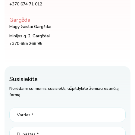
+370 674 71 012
Gargždai
Magy žaislai Gargždai
Minijos g. 2, Gargždai
+370 655 268 95
Susisiekite
Norėdami su mumis susisiekti, užpildykite žemiau esančią
formą