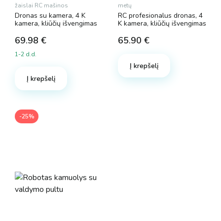
žaislai RC mašinos
metų
Dronas su kamera, 4 K
RC profesionalus dronas, 4
kamera, kliūčių išvengimas
K kamera, kliūčių išvengimas
69.98
€
65.90
€
1-2 d.d.
Į krepšelį
Į krepšelį
-25%