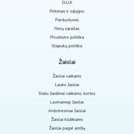
D.U.K
Pirkimas ir sąlygos
Parduotuvės
Norų sąrašas
Privatumo politika
Slapukų politika
Žaislai
Žaislai vaikams
Lauko žaislai
Stalo žaidimai vaikams, kortos
Lavinamieji žaislai
Antistresiniai žaislai
Žaislai kūdikiams
Žaislai pagal amžių