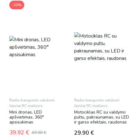
-20%
Radio bangomis valdomi
Radio bangomis valdomi
žaislai RC mašinos
žaislai RC mašinos
Mini dronas, LED
Motociklas RC su valdymo
apšvietimas, 360°
pultu, pakraunamas, su LED
apsisukimas
ir garso efektais, raudonas
39.92
€
29.90
€
49.90
€
Original
Current