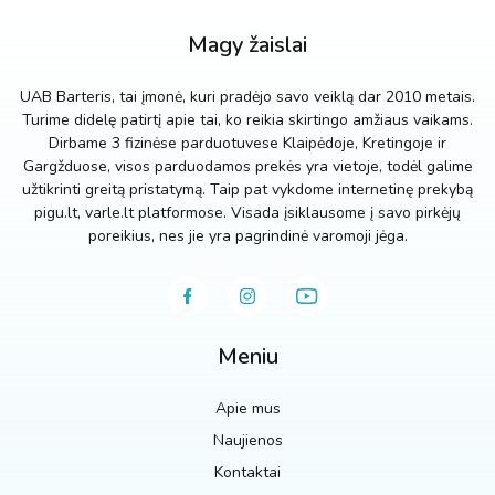
Magy žaislai
UAB Barteris, tai įmonė, kuri pradėjo savo veiklą dar 2010 metais.
Turime didelę patirtį apie tai, ko reikia skirtingo amžiaus vaikams.
Dirbame 3 fizinėse parduotuvese Klaipėdoje, Kretingoje ir
Gargžduose, visos parduodamos prekės yra vietoje, todėl galime
užtikrinti greitą pristatymą. Taip pat vykdome internetinę prekybą
pigu.lt, varle.lt platformose. Visada įsiklausome į savo pirkėjų
poreikius, nes jie yra pagrindinė varomoji jėga.
Meniu
Apie mus
Naujienos
Kontaktai