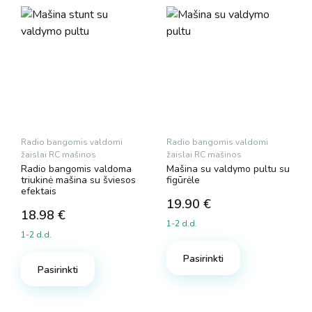
Radio bangomis valdomi
Radio bangomis valdomi
žaislai RC mašinos
žaislai RC mašinos
Radio bangomis valdoma
Mašina su valdymo pultu su
triukinė mašina su šviesos
figūrėle
efektais
19.90
€
18.98
€
1-2 d.d.
1-2 d.d.
Pasirinkti
Pasirinkti