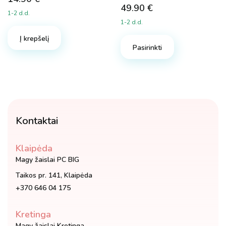
49.90
€
1-2 d.d.
1-2 d.d.
Į krepšelį
Pasirinkti
Kontaktai
Klaipėda
Magy žaislai PC BIG
Taikos pr. 141, Klaipėda
+370 646 04 175
Kretinga
Magy žaislai Kretinga