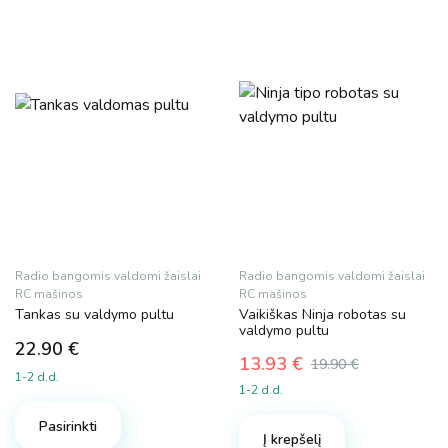
Radio bangomis valdomi žaislai
Radio bangomis valdomi žaislai
RC mašinos
RC mašinos
Tankas su valdymo pultu
Vaikiškas Ninja robotas su
valdymo pultu
22.90
€
13.93
€
19.90
€
1-2 d.d.
Original
Current
1-2 d.d.
price
price
was:
is:
Pasirinkti
Į krepšelį
19.90 €.
13.93 €.