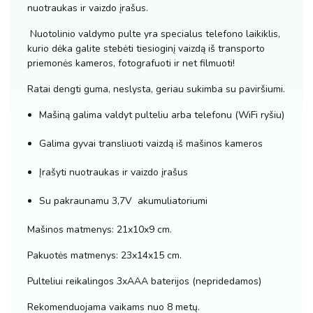
nuotraukas ir vaizdo įrašus.
Nuotolinio valdymo pulte yra specialus telefono laikiklis,
kurio dėka galite stebėti tiesioginį vaizdą iš transporto
priemonės kameros, fotografuoti ir net filmuoti!
Ratai dengti guma, neslysta, geriau sukimba su paviršiumi.
Mašiną galima valdyt pulteliu arba telefonu (WiFi ryšiu)
Galima gyvai transliuoti vaizdą iš mašinos kameros
Įrašyti nuotraukas ir vaizdo įrašus
Su pakraunamu 3,7V akumuliatoriumi
Mašinos matmenys: 21x10x9 cm.
Pakuotės matmenys: 23x14x15 cm.
Pulteliui reikalingos 3xAAA baterijos (nepridedamos)
Rekomenduojama vaikams nuo 8 metų.