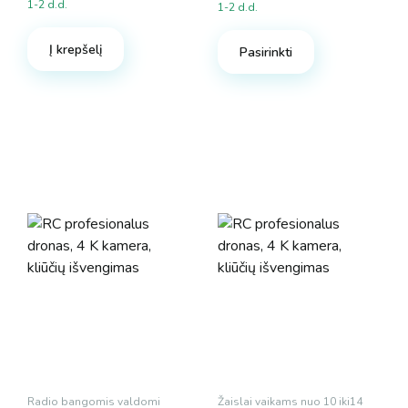
1-2 d.d.
1-2 d.d.
price
price
was:
is:
Į krepšelį
49.90 €.
39.92 €.
Pasirinkti
Radio bangomis valdomi
Žaislai vaikams nuo 10 iki14