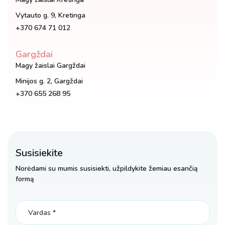
Vytauto g. 9, Kretinga
+370 674 71 012
Gargždai
Magy žaislai Gargždai
Minijos g. 2, Gargždai
+370 655 268 95
Susisiekite
Norėdami su mumis susisiekti, užpildykite žemiau esančią
formą