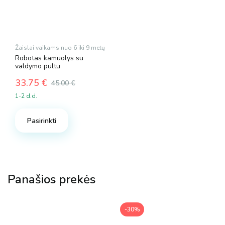
Žaislai vaikams nuo 6 iki 9 metų
Robotas kamuolys su
valdymo pultu
33.75
€
45.00
€
Original
Current
1-2 d.d.
price
price
was:
is:
Pasirinkti
45.00 €.
33.75 €.
Panašios prekės
-30%