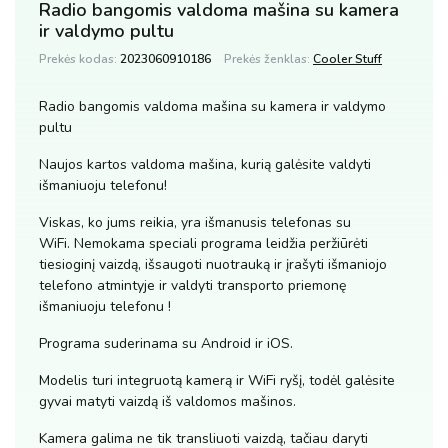
Radio bangomis valdoma mašina su kamera
ir valdymo pultu
Prekės kodas:
2023060910186
Prekės ženklas:
Cooler Stuff
Radio bangomis valdoma mašina su kamera ir valdymo
pultu
Naujos kartos valdoma mašina, kurią galėsite valdyti
išmaniuoju telefonu!
Viskas, ko jums reikia, yra išmanusis telefonas su
WiFi. Nemokama speciali programa leidžia peržiūrėti
tiesioginį vaizdą, išsaugoti nuotrauką ir įrašyti išmaniojo
telefono atmintyje ir valdyti transporto priemonę
išmaniuoju telefonu !
Programa suderinama su Android ir iOS.
Modelis turi integruotą kamerą ir WiFi ryšį, todėl galėsite
gyvai matyti vaizdą iš valdomos mašinos.
Kamera galima ne tik transliuoti vaizdą, tačiau daryti