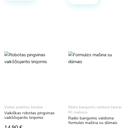
Viskas piešimui, kūrybai
Radio bangomis valdomi žaislai
RC mašinos
Vaikiškas robotas pingvinas
vaikščiojantis linijomis
Radio bangomis valdoma
formulės mašina su dūmais
14.90
€