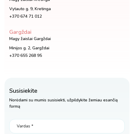
Vytauto g. 9, Kretinga
+370 674 71 012
Gargždai
Magy žaislai Gargždai
Minijos g. 2, Gargždai
+370 655 268 95
Susisiekite
Norėdami su mumis susisiekti, užpildykite žemiau esančią
formą