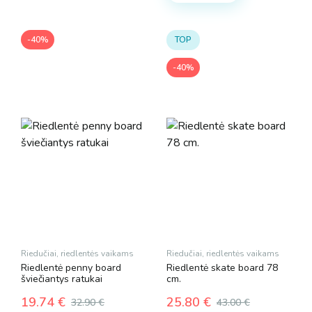
multiple
variants.
-40%
TOP
The
options
-40%
may
be
chosen
on
the
product
page
Riedučiai, riedlentės vaikams
Riedučiai, riedlentės vaikams
Riedlentė penny board
Riedlentė skate board 78
šviečiantys ratukai
cm.
19.74
€
25.80
€
32.90
€
43.00
€