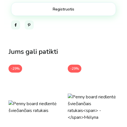
Facebook
Pinterest
Jums gali patikti
-29%
-29%