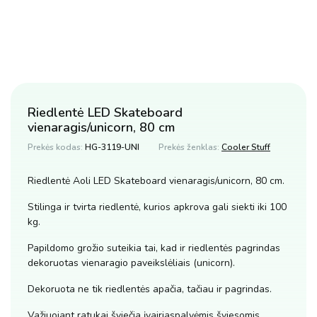
Riedlentė LED Skateboard
vienaragis/unicorn, 80 cm
Prekės kodas:
HG-3119-UNI
Prekės ženklas:
Cooler Stuff
Riedlentė Aoli LED Skateboard vienaragis/unicorn, 80 cm.
Stilinga ir tvirta riedlentė, kurios apkrova gali siekti iki 100
kg.
Papildomo grožio suteikia tai, kad ir riedlentės pagrindas
dekoruotas vienaragio paveikslėliais (unicorn).
Dekoruota ne tik riedlentės apačia, tačiau ir pagrindas.
Važiuojant ratukai šviečia įvairiaspalvėmis šviesomis.