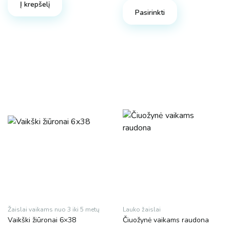
Į krepšelį
Pasirinkti
Žaislai vaikams nuo 3 iki 5 metų
Lauko žaislai
Vaikški žiūronai 6×38
Čiuožynė vaikams raudona