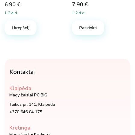
6.90
€
7.90
€
1-2 d.d.
1-2 d.d.
Į krepšelį
Pasirinkti
Kontaktai
Klaipėda
Magy žaislai PC BIG
Taikos pr. 141, Klaipėda
+370 646 04 175
Kretinga
Magy žaislai Kretinga