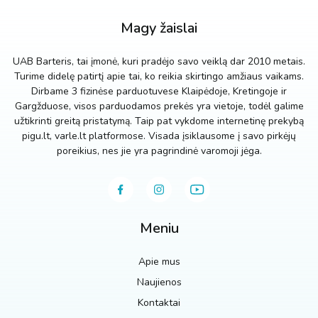
Magy žaislai
UAB Barteris, tai įmonė, kuri pradėjo savo veiklą dar 2010 metais.
Turime didelę patirtį apie tai, ko reikia skirtingo amžiaus vaikams.
Dirbame 3 fizinėse parduotuvese Klaipėdoje, Kretingoje ir
Gargžduose, visos parduodamos prekės yra vietoje, todėl galime
užtikrinti greitą pristatymą. Taip pat vykdome internetinę prekybą
pigu.lt, varle.lt platformose. Visada įsiklausome į savo pirkėjų
poreikius, nes jie yra pagrindinė varomoji jėga.
Meniu
Apie mus
Naujienos
Kontaktai