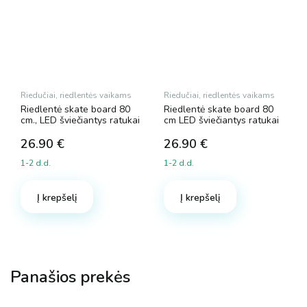
Riedučiai, riedlentės vaikams
Riedučiai, riedlentės vaikams
Riedlentė skate board 80
Riedlentė skate board 80
cm., LED šviečiantys ratukai
cm LED šviečiantys ratukai
26.90
€
26.90
€
1-2 d.d.
1-2 d.d.
Į krepšelį
Į krepšelį
Panašios prekės