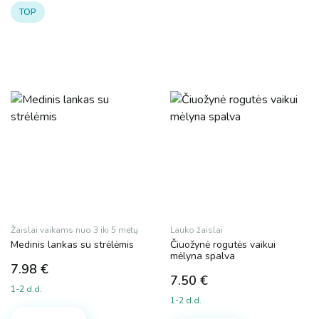
TOP
Žaislai vaikams nuo 3 iki 5 metų
Lauko žaislai
Medinis lankas su strėlėmis
Čiuožynė rogutės vaikui
mėlyna spalva
7.98
€
7.50
€
1-2 d.d.
1-2 d.d.