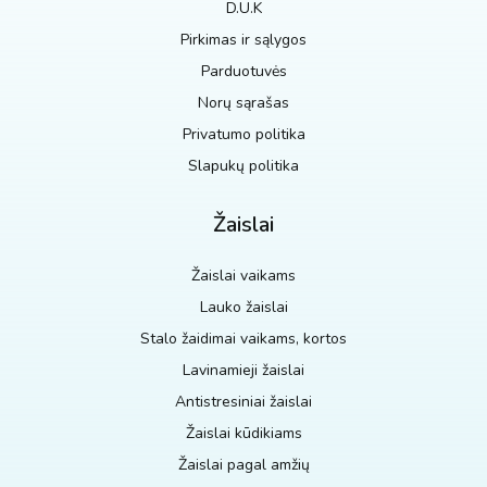
D.U.K
Pirkimas ir sąlygos
Parduotuvės
Norų sąrašas
Privatumo politika
Slapukų politika
Žaislai
Žaislai vaikams
Lauko žaislai
Stalo žaidimai vaikams, kortos
Lavinamieji žaislai
Antistresiniai žaislai
Žaislai kūdikiams
Žaislai pagal amžių