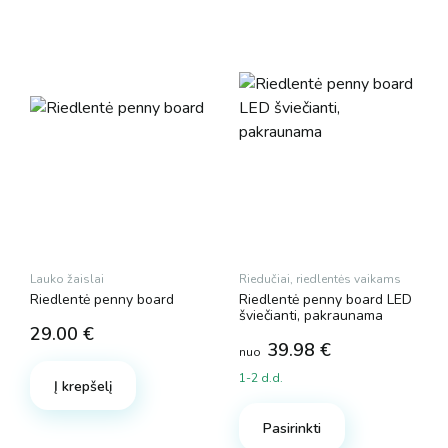
Lauko žaislai
Riedučiai, riedlentės vaikams
Riedlentė penny board
Riedlentė penny board LED
šviečianti, pakraunama
29.00
€
39.98
€
nuo
1-2 d.d.
Į krepšelį
This
product
Pasirinkti
has