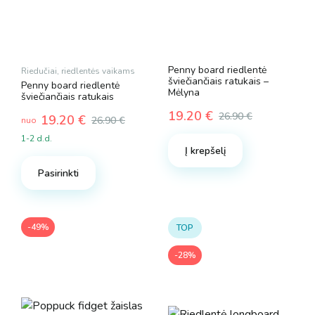
Penny board riedlentė
Riedučiai, riedlentės vaikams
šviečiančiais ratukais
–
Penny board riedlentė
Mėlyna
šviečiančiais ratukais
19.20
€
26.90
€
19.20
€
26.90
€
nuo
Original
Current
1-2 d.d.
price
price
Į krepšelį
This
was:
is:
product
26.90 €.
19.20 €.
Pasirinkti
has
multiple
variants.
-49%
TOP
The
options
-28%
may
be
chosen