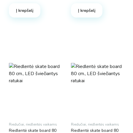
Original
Current
Original
Current
price
price
price
price
Į krepšelį
Į krepšelį
was:
is:
was:
is:
32.90 €.
19.74 €.
43.00 €.
25.80 €.
Riedučiai, riedlentės vaikams
Riedučiai, riedlentės vaikams
Riedlentė skate board 80
Riedlentė skate board 80