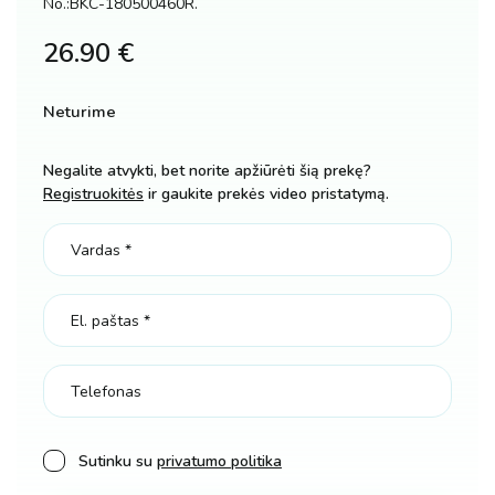
No.:BKC-180500460R.
26.90
€
Neturime
Negalite atvykti, bet norite apžiūrėti šią prekę?
Registruokitės
ir gaukite prekės video pristatymą.
Sutinku su
privatumo politika