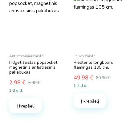
on
the
product
page
Antistresiniai žaislai
Lauko žaislai
Fidget žaislas popsocket
Riedlentė longboard
magnetinis antistresinis
flamingas 105 cm.
pakabukas
49.98
€
69.90
€
2.98
€
Original
Current
5.90
€
1-2 d.d.
Original
Current
price
price
1-2 d.d.
price
price
was:
is:
was:
is:
Į krepšelį
69.90 €.
49.98 €.
Į krepšelį
5.90 €.
2.98 €.