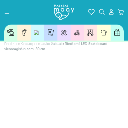
Toggle navigation
☰
Pradinis
»
Katalogas
»
Lauko žaislai
»
Riedlentė LED Skateboard
vienaragis/unicorn, 80 cm