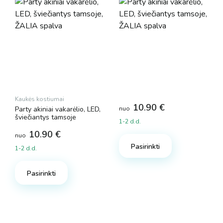
Kaukės kostiumai
10.90
€
Party akiniai vakarėlio, LED,
nuo
šviečiantys tamsoje
1-2 d.d.
This
10.90
€
nuo
product
Pasirinkti
1-2 d.d.
has
This
multiple
product
Pasirinkti
variants.
has
The
multiple
options
variants.
may
The