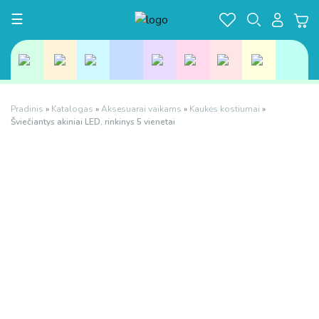
Toggle navigation
☰
Pradinis
»
Katalogas
»
Aksesuarai vaikams
»
Kaukės kostiumai
»
Šviečiantys akiniai LED, rinkinys 5 vienetai