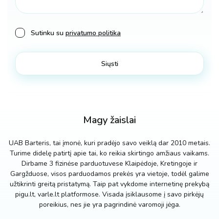
Sutinku su
privatumo politika
Magy žaislai
UAB Barteris, tai įmonė, kuri pradėjo savo veiklą dar 2010 metais.
Turime didelę patirtį apie tai, ko reikia skirtingo amžiaus vaikams.
Dirbame 3 fizinėse parduotuvese Klaipėdoje, Kretingoje ir
Gargžduose, visos parduodamos prekės yra vietoje, todėl galime
užtikrinti greitą pristatymą. Taip pat vykdome internetinę prekybą
pigu.lt, varle.lt platformose. Visada įsiklausome į savo pirkėjų
poreikius, nes jie yra pagrindinė varomoji jėga.