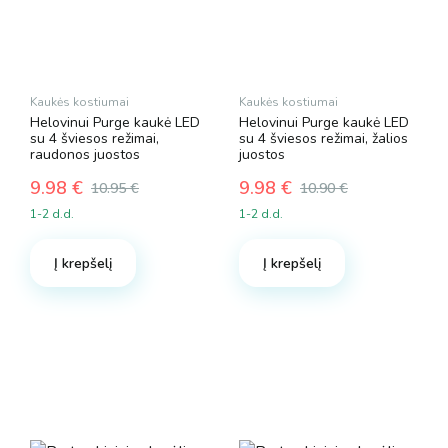
Kaukės kostiumai
Kaukės kostiumai
Helovinui Purge kaukė LED
Helovinui Purge kaukė LED
su 4 šviesos režimai,
su 4 šviesos režimai, žalios
raudonos juostos
juostos
9.98
€
9.98
€
10.95
€
10.90
€
Original
Current
Original
Current
1-2 d.d.
1-2 d.d.
price
price
price
price
was:
is:
was:
is:
Į krepšelį
Į krepšelį
10.95 €.
9.98 €.
10.90 €.
9.98 €.