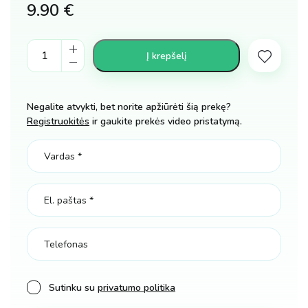
9.90
€
Šviečiantys
Į krepšelį
akiniai
LED,
rinkinys
Negalite atvykti, bet norite apžiūrėti šią prekę?
5
Registruokitės
ir gaukite prekės video pristatymą.
vienetai
kiekis
Sutinku su
privatumo politika