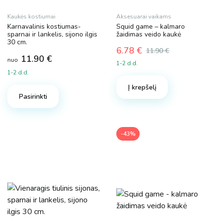
Kaukės kostiumai
Aksesuarai vaikams
Karnavalinis kostiumas-
Squid game – kalmaro
sparnai ir lankelis, sijono ilgis
žaidimas veido kaukė
30 cm.
6.78
€
11.90
€
11.90
€
Original
Current
nuo
1-2 d.d.
price
price
1-2 d.d.
was:
is:
This
Į krepšelį
11.90 €.
6.78 €.
product
Pasirinkti
has
multiple
variants.
-43%
The
options
may
be
chosen
on
the