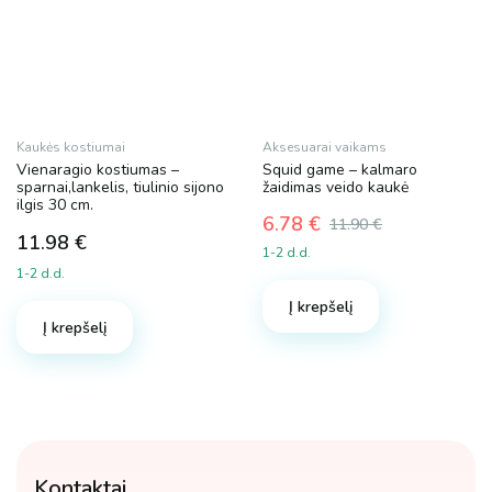
product
page
Kaukės kostiumai
Aksesuarai vaikams
Vienaragio kostiumas –
Squid game – kalmaro
sparnai,lankelis, tiulinio sijono
žaidimas veido kaukė
ilgis 30 cm.
6.78
€
11.90
€
11.98
€
Original
Current
1-2 d.d.
price
price
1-2 d.d.
was:
is:
Į krepšelį
11.90 €.
6.78 €.
Į krepšelį
Kontaktai