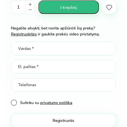
Tempiamas
Į krepšelį
veiklos
autobusas
su
Negalite atvykti, bet norite apžiūrėti šią prekę?
metalofonu
Registruokitės
ir gaukite prekės video pristatymą.
žaislas
kūdikiui
kiekis
Sutinku su
privatumo politika