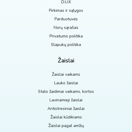
D.U.K
Pirkimas ir sąlygos
Parduotuvės
Norų sąrašas
Privatumo politika
Slapukų politika
Žaislai
Žaislai vaikams
Lauko žaislai
Stalo žaidimai vaikams, kortos
Lavinamieji žaislai
Antistresiniai žaislai
Žaislai kūdikiams
Žaislai pagal amžių