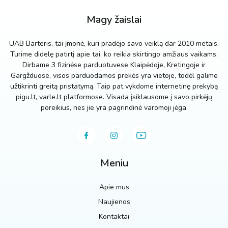
Magy žaislai
UAB Barteris, tai įmonė, kuri pradėjo savo veiklą dar 2010 metais.
Turime didelę patirtį apie tai, ko reikia skirtingo amžiaus vaikams.
Dirbame 3 fizinėse parduotuvese Klaipėdoje, Kretingoje ir
Gargžduose, visos parduodamos prekės yra vietoje, todėl galime
užtikrinti greitą pristatymą. Taip pat vykdome internetinę prekybą
pigu.lt, varle.lt platformose. Visada įsiklausome į savo pirkėjų
poreikius, nes jie yra pagrindinė varomoji jėga.
Meniu
Apie mus
Naujienos
Kontaktai