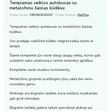
Tempiamas veiklos autobusas su
metalofonu žaislas kūdikiui
Prekės kodas:
5901924236320
Prekės ženklas:
MalPlay
Tempiamas veiklos autobusas su metalofonu žaislas
kūdikiui.
Vos pradėjęs vaikščioti kūdikis mėgsta kažką stumti ar
tempti.
Šiame komplekte jūs rasite daug saugių veiklų, kurios gali
sužadinti vaiko smalsumą ir lavinti motorikos įgūdžius.
Komplekte rasite muzikos instrumentų:
Metalofonų grojimas pradžiugins jūsų vaiką dar vienu
nuostabiu garsu.
Rinkinyje yra būgnelio lazdelė, kuria mažasis muzikantas
gali groti melodijas.
Būgnelio lazdelę galima laikyti specialioje įduboje po