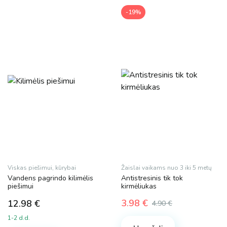
-19%
Viskas piešimui, kūrybai
Žaislai vaikams nuo 3 iki 5 metų
Vandens pagrindo kilimėlis
Antistresinis tik tok
piešimui
kirmėliukas
3.98
€
12.98
€
4.90
€
Original
Current
1-2 d.d.
price
price