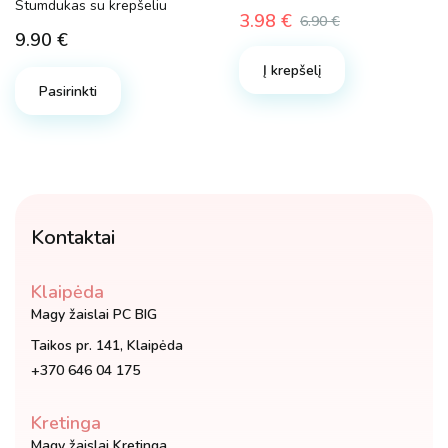
Stumdukas su krepšeliu
3.98
€
6.90
€
Original
Current
9.90
€
price
price
Į krepšelį
was:
is:
Pasirinkti
6.90 €.
3.98 €.
Kontaktai
Klaipėda
Magy žaislai PC BIG
Taikos pr. 141, Klaipėda
+370 646 04 175
Kretinga
Magy žaislai Kretinga