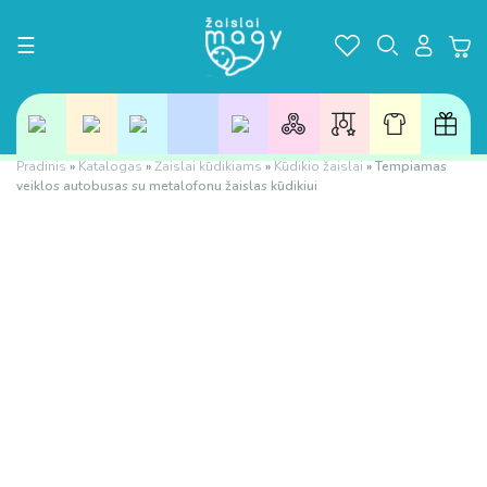
Toggle navigation
☰
Pradinis
»
Katalogas
»
Žaislai kūdikiams
»
Kūdikio žaislai
»
Tempiamas
veiklos autobusas su metalofonu žaislas kūdikiui