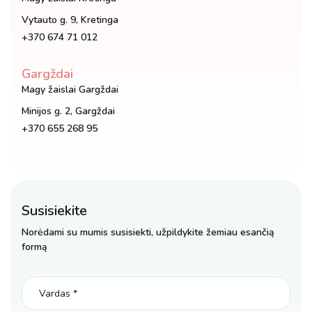
Vytauto g. 9, Kretinga
+370 674 71 012
Gargždai
Magy žaislai Gargždai
Minijos g. 2, Gargždai
+370 655 268 95
Susisiekite
Norėdami su mumis susisiekti, užpildykite žemiau esančią
formą