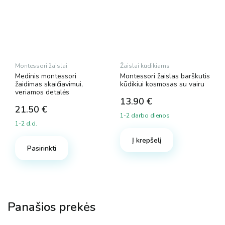
Montessori žaislai
Žaislai kūdikiams
Medinis montessori
Montessori žaislas barškutis
žaidimas skaičiavimui,
kūdikiui kosmosas su vairu
veriamos detalės
13.90
€
21.50
€
1-2 darbo dienos
1-2 d.d.
Į krepšelį
Pasirinkti
Panašios prekės