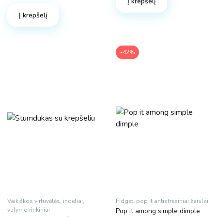
Į krepšelį
was:
is:
4.90 €.
3.98 €.
Į krepšelį
-42%
Vaikiškos virtuvėlės, indeliai,
Fidget, pop it antistresiniai žaislai
valymo rinkiniai
Pop it among simple dimple