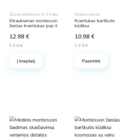
Žaislai kūdikiams iki 3 metų
Kūdikio žaislai
Ištraukiamas montessori
Kramtukas barškutis
žaislas kramtukas pop it
kūdikiui
12.98
€
10.98
€
1-2 d.d.
1-2 d.d.
Į krepšelį
Pasirinkti