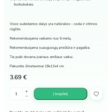
burbuliukais.
Visos sudedamos dalys yra natūralios – soda ir citrinos
rūgštis.
Rekomenduojama vaikams nuo 6 metų.
Rekomenduojama suaugusiųjų priežiūra ir pagalba.
Tai puiki dovana įvairaus amžiaus vaikui.
Pakuotės išmatavimai 18x13x4 cm.
3.69
€
Vonios
Į krepšelį
bomba
eksperimentas,
pasigamink