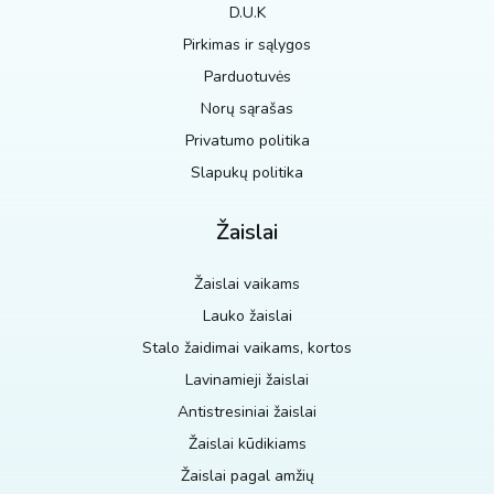
D.U.K
Pirkimas ir sąlygos
Parduotuvės
Norų sąrašas
Privatumo politika
Slapukų politika
Žaislai
Žaislai vaikams
Lauko žaislai
Stalo žaidimai vaikams, kortos
Lavinamieji žaislai
Antistresiniai žaislai
Žaislai kūdikiams
Žaislai pagal amžių