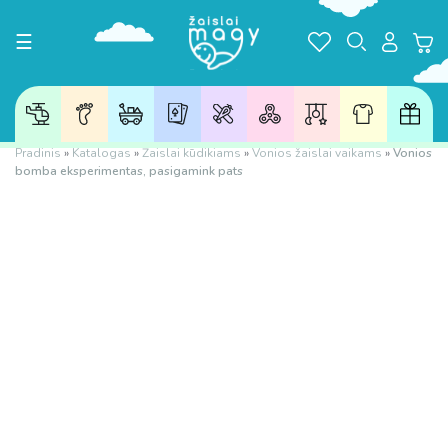
Toggle navigation
☰
Pradinis
»
Katalogas
»
Žaislai kūdikiams
»
Vonios žaislai vaikams
»
Vonios
bomba eksperimentas, pasigamink pats