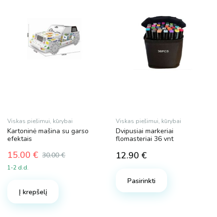
Viskas piešimui, kūrybai
Viskas piešimui, kūrybai
Kartoninė mašina su garso
Dvipusiai markeriai
efektais
flomasteriai 36 vnt
15.00
€
12.90
€
30.00
€
Original
Current
1-2 d.d.
price
price
Pasirinkti
was:
is:
Į krepšelį
30.00 €.
15.00 €.