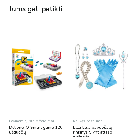
Jums gali patikti
Lavinamieji stalo žaidimai
Kaukės kostiumai
Dėlionė IQ Smart game 120
Elza Elsa papuošalų
užduočių
rinkinys 9 vnt atlaso