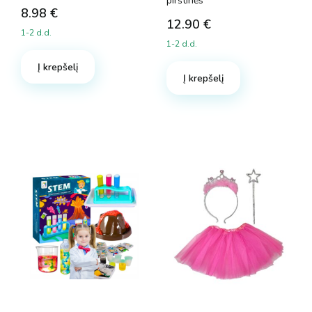
pirštinės
8.98
€
12.90
€
1-2 d.d.
1-2 d.d.
Į krepšelį
Į krepšelį