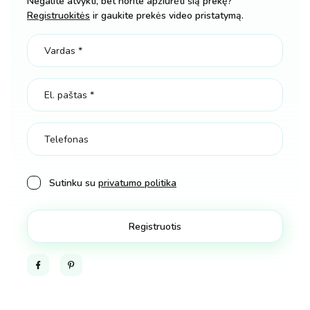
Negalite atvykti, bet norite apžiūrėti šią prekę?
pats
Registruokitės
ir gaukite prekės video pristatymą.
kiekis
Sutinku su
privatumo politika
Facebook
Pinterest