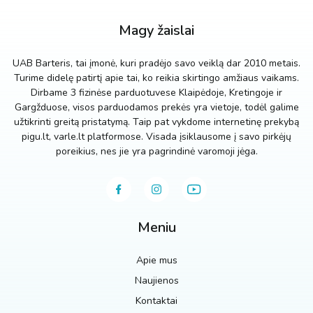
Magy žaislai
UAB Barteris, tai įmonė, kuri pradėjo savo veiklą dar 2010 metais.
Turime didelę patirtį apie tai, ko reikia skirtingo amžiaus vaikams.
Dirbame 3 fizinėse parduotuvese Klaipėdoje, Kretingoje ir
Gargžduose, visos parduodamos prekės yra vietoje, todėl galime
užtikrinti greitą pristatymą. Taip pat vykdome internetinę prekybą
pigu.lt, varle.lt platformose. Visada įsiklausome į savo pirkėjų
poreikius, nes jie yra pagrindinė varomoji jėga.
Meniu
Apie mus
Naujienos
Kontaktai