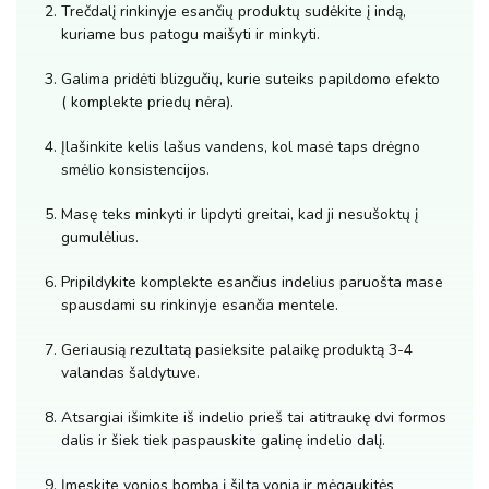
Trečdalį rinkinyje esančių produktų sudėkite į indą,
kuriame bus patogu maišyti ir minkyti.
Galima pridėti blizgučių, kurie suteiks papildomo efekto
( komplekte priedų nėra).
Įlašinkite kelis lašus vandens, kol masė taps drėgno
smėlio konsistencijos.
Masę teks minkyti ir lipdyti greitai, kad ji nesušoktų į
gumulėlius.
Pripildykite komplekte esančius indelius paruošta mase
spausdami su rinkinyje esančia mentele.
Geriausią rezultatą pasieksite palaikę produktą 3-4
valandas šaldytuve.
Atsargiai išimkite iš indelio prieš tai atitraukę dvi formos
dalis ir šiek tiek paspauskite galinę indelio dalį.
Įmeskite vonios bombą į šiltą vonią ir mėgaukitės