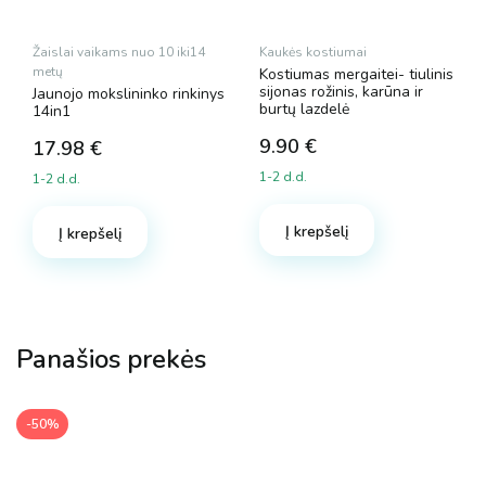
Žaislai vaikams nuo 10 iki14
Kaukės kostiumai
metų
Kostiumas mergaitei- tiulinis
sijonas rožinis, karūna ir
Jaunojo mokslininko rinkinys
burtų lazdelė
14in1
9.90
€
17.98
€
1-2 d.d.
1-2 d.d.
Į krepšelį
Į krepšelį
Panašios prekės
-50%