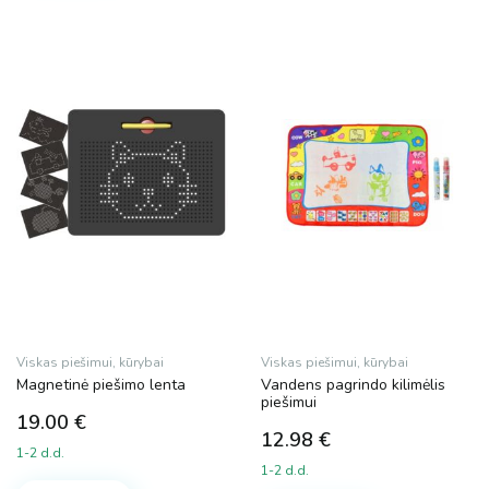
Viskas piešimui, kūrybai
Viskas piešimui, kūrybai
Magnetinė piešimo lenta
Vandens pagrindo kilimėlis
piešimui
19.00
€
12.98
€
1-2 d.d.
1-2 d.d.