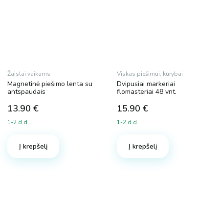
Žaislai vaikams
Viskas piešimui, kūrybai
Magnetinė piešimo lenta su
Dvipusiai markeriai
antspaudais
flomasteriai 48 vnt.
13.90
€
15.90
€
1-2 d.d.
1-2 d.d.
Į krepšelį
Į krepšelį