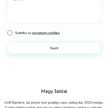
Sutinku su
privatumo politika
Magy žaislai
UAB Barteris, tai įmonė, kuri pradėjo savo veiklą dar 2010 metais.
Turime didelę patirtį apie tai, ko reikia skirtingo amžiaus vaikams.