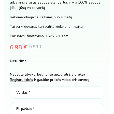
arba viršija visus saugos standartus ir yra 100% saugūs
įdėti į jūsų vaiko vonią
Rekomenduojama vaikams nuo 6 metų.
Tai puiki dovana, kuri patiks kiekvienam vaikui.
Pakuotės išmatavimai 15×5.5×10 cm.
6.98
€
9.89
€
Original
Current
Neturime
price
price
was:
is:
Negalite atvykti, bet norite apžiūrėti šią prekę?
Registruokitės
ir gaukite prekės video pristatymą.
9.89 €.
6.98 €.