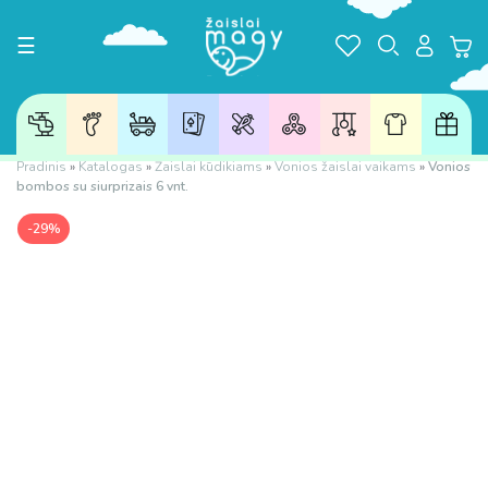
Toggle navigation
☰
Pradinis
»
Katalogas
»
Žaislai kūdikiams
»
Vonios žaislai vaikams
»
Vonios
bombos su siurprizais 6 vnt.
-29%