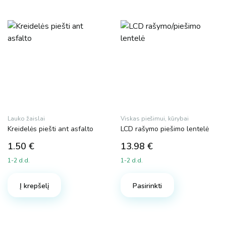
Lauko žaislai
Viskas piešimui, kūrybai
Kreidelės piešti ant asfalto
LCD rašymo piešimo lentelė
1.50
€
13.98
€
1-2 d.d.
1-2 d.d.
Į krepšelį
Pasirinkti