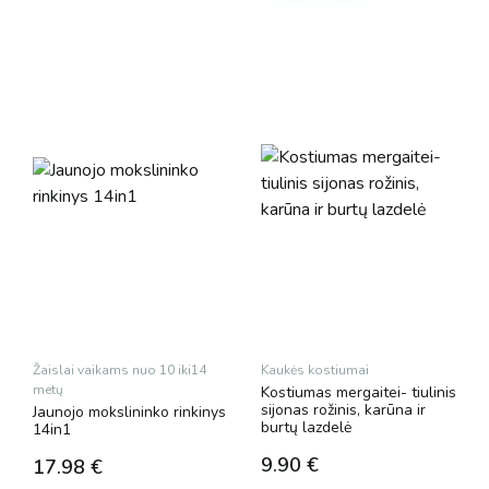
Žaislai vaikams nuo 10 iki14
Kaukės kostiumai
metų
Kostiumas mergaitei- tiulinis
sijonas rožinis, karūna ir
Jaunojo mokslininko rinkinys
burtų lazdelė
14in1
9.90
€
17.98
€