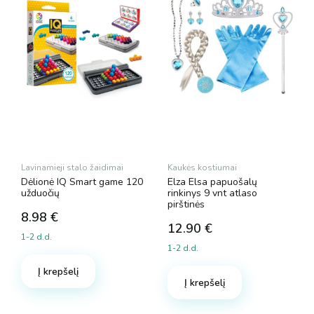
Lavinamieji stalo žaidimai
Kaukės kostiumai
Dėlionė IQ Smart game 120
Elza Elsa papuošalų
užduočių
rinkinys 9 vnt atlaso
pirštinės
8.98
€
12.90
€
1-2 d.d.
1-2 d.d.
Į krepšelį
Į krepšelį