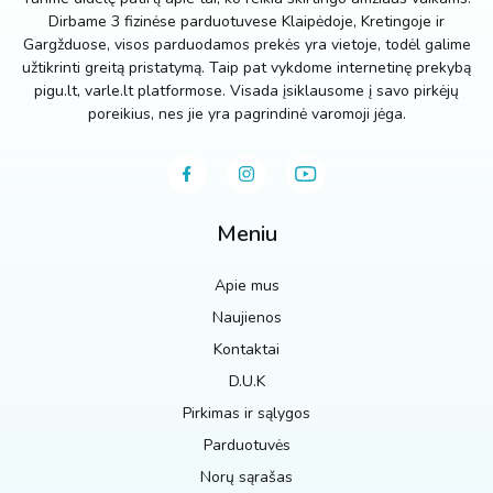
Dirbame 3 fizinėse parduotuvese Klaipėdoje, Kretingoje ir
Gargžduose, visos parduodamos prekės yra vietoje, todėl galime
užtikrinti greitą pristatymą. Taip pat vykdome internetinę prekybą
pigu.lt, varle.lt platformose. Visada įsiklausome į savo pirkėjų
poreikius, nes jie yra pagrindinė varomoji jėga.
Meniu
Apie mus
Naujienos
Kontaktai
D.U.K
Pirkimas ir sąlygos
Parduotuvės
Norų sąrašas