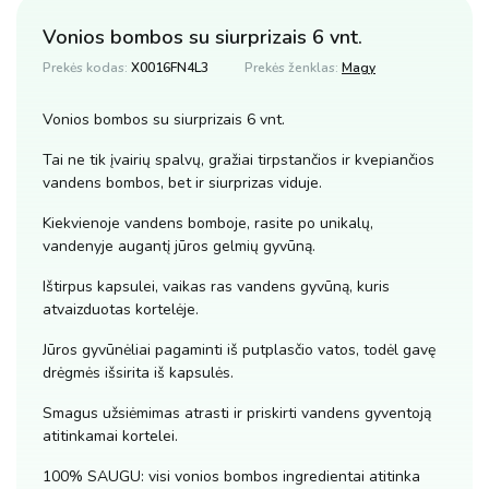
Vonios bombos su siurprizais 6 vnt.
Prekės kodas:
X0016FN4L3
Prekės ženklas:
Magy
Vonios bombos su siurprizais 6 vnt.
Tai ne tik įvairių spalvų, gražiai tirpstančios ir kvepiančios
vandens bombos, bet ir siurprizas viduje.
Kiekvienoje vandens bomboje, rasite po unikalų,
vandenyje augantį jūros gelmių gyvūną.
Ištirpus kapsulei, vaikas ras vandens gyvūną, kuris
atvaizduotas kortelėje.
Jūros gyvūnėliai pagaminti iš putplasčio vatos, todėl gavę
drėgmės išsirita iš kapsulės.
Smagus užsiėmimas atrasti ir priskirti vandens gyventoją
atitinkamai kortelei.
100% SAUGU: visi vonios bombos ingredientai atitinka