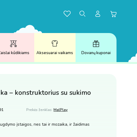
aislai kūdikiams
Aksesuarai vaikams
Dovanų kuponai
ka – konstruktorius su sukimo
91
Prekės ženklas:
MalPlay
ugdymo įstaigos, nes tai ir mozaika, ir žaidimas