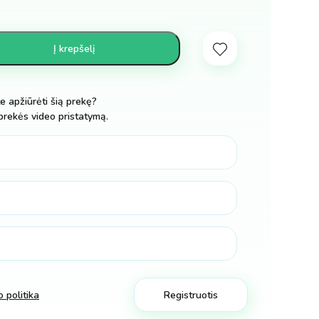
Į krepšelį
te apžiūrėti šią prekę?
prekės video pristatymą.
 politika