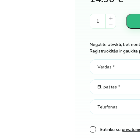
Dėlionė
-
mozaika
-
Negalite atvykti, bet nori
konstruktorius
Registruokitės
ir gaukite 
su
sukimo
detalėmis
kiekis
Sutinku su
privatumo