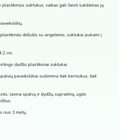
 plastikinius suktukus, vaikas gali žaisti sukdamas jų
paveikslėlių.
plastikinės dėžutės su angelėmis, suktukai įsukami į
4.2 cm.
rtingo dydžio plastikiniai suktukai.
tspalvių paveikslėliai sudomina tiek berniukus, tiek
is, lavina spalvų ir dydžių supratimą, ugdo
džius.
 nuo 3 metų.