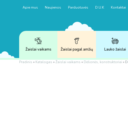
Apie mus
Naujienos
Parduotuvės
D.U.K
Kontaktai
Žaislai vaikams
Žaislai pagal amžių
Lauko žaislai
Pradinis
»
Katalogas
»
Žaislai vaikams
»
Dėlionės, konstruktoriai
»
D