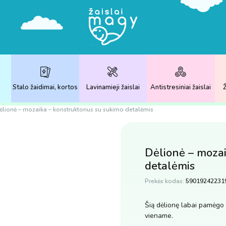
Stalo žaidimai, kortos
Lavinamieji žaislai
Antistresiniai žaislai
Ž
ėlionė – mozaika – konstruktorius su sukimo detalėmis
Dėlionė – mozai
detalėmis
Prekės kodas:
59019242231
Šią dėlionę labai pamėgo 
viename.