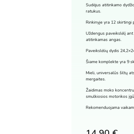
Sudėjus atitinkamo dydžio
ratukus.
Rinkinyje yra 12 skirtingi 
Uždengus paveikslėlį ant 
atitinkamas angas.
Paveikslėlių dydis 24,2×2
Šiame komplekte yra 9 ski
Mieli, universalūs šiltų a
mergaites.
Žaidimas moko koncentruot
smulkiosios motorikos įgū
Rekomenduojama vaikams
14.90
€